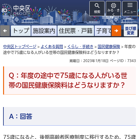
みる・き
検索
メニュー
く
SUPPORT
並び順
トップ
施設案内
住民票・戸籍
子育て
高齢者
変更
中央区トップページ
>
よくある質問
>
くらし・手続き
>
国民健康保険
> 年度の
途中で75歳になる人がいる世帯の国民健康保険料はどうなりますか？
掲載日：2023年1月18日
ページID：7343
Q：年度の途中で75歳になる人がいる世
帯の国民健康保険料はどうなりますか？
A：
回答
75歳になると、後期高齢者医療制度に移行するため、75歳