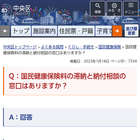
みる・き
検索
メニュー
く
SUPPORT
並び順
トップ
施設案内
住民票・戸籍
子育て
高齢者
変更
中央区トップページ
>
よくある質問
>
くらし・手続き
>
国民健康保険
> 国民健
康保険料の滞納と納付相談の窓口はありますか？
掲載日：2023年1月18日
ページID：7334
Q：国民健康保険料の滞納と納付相談の
窓口はありますか？
A：
回答