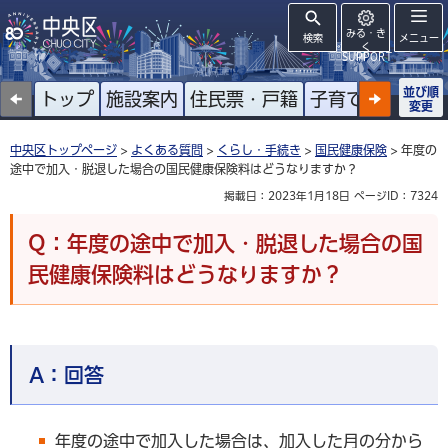
みる・き
検索
メニュー
く
SUPPORT
並び順
トップ
施設案内
住民票・戸籍
子育て
高齢者
変更
中央区トップページ
>
よくある質問
>
くらし・手続き
>
国民健康保険
> 年度の
途中で加入・脱退した場合の国民健康保険料はどうなりますか？
掲載日：2023年1月18日
ページID：7324
Q：年度の途中で加入・脱退した場合の国
民健康保険料はどうなりますか？
A：
回答
年度の途中で加入した場合は、加入した月の分から