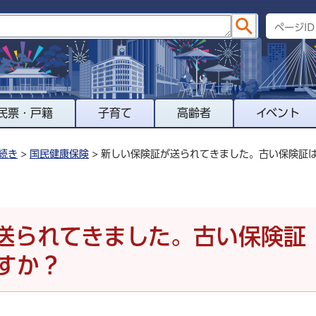
民票・戸籍
子育て
高齢者
イベント
続き
>
国民健康保険
> 新しい保険証が送られてきました。古い保険証
送られてきました。古い保険証
すか？