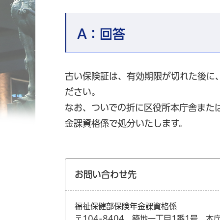
A：
回答
古い保険証は、有効期限が切れた後に
ださい。
なお、ついでの折に区役所本庁舎また
金課資格係で処分いたします。
お問い合わせ先
福祉保健部保険年金課資格係
〒104-8404 築地一丁目1番1号 本