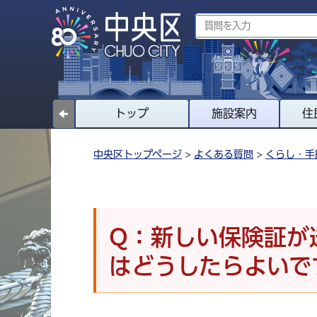
トップ
施設案内
住
中央区トップページ
>
よくある質問
>
くらし・手
Q：新しい保険証が
はどうしたらよいで