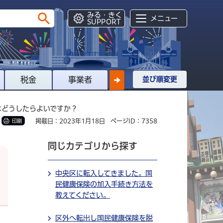
みる・きく
メニュー
SUPPORT
税金
事業者
並び順変更
はどうしたらよいですか？
掲載日：2023年1月18日
ページID：7358
印刷
同じカテゴリから探す
中央区に転入してきました。国
民健康保険の加入手続き方法を
教えてください。
区外へ転出し国民健康保険を脱