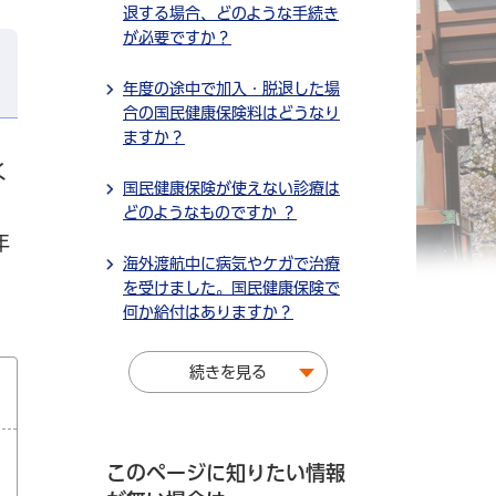
退する場合、どのような手続き
が必要ですか？
年度の途中で加入・脱退した場
合の国民健康保険料はどうなり
ますか？
く
国民健康保険が使えない診療は
どのようなものですか ？
年
海外渡航中に病気やケガで治療
を受けました。国民健康保険で
何か給付はありますか？
続きを見る
このページに知りたい情報