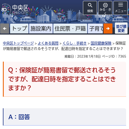
みる・き
検索
メニュー
く
SUPPORT
並び順
トップ
施設案内
住民票・戸籍
子育て
高齢者
変更
中央区トップページ
>
よくある質問
>
くらし・手続き
>
国民健康保険
> 保険証
が簡易書留で郵送されるそうですが、配達日時を指定することはできますか？
掲載日：2023年1月18日
ページID：7365
Q：保険証が簡易書留で郵送されるそう
ですが、配達日時を指定することはでき
ますか？
A：
回答