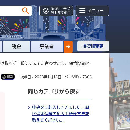
みる・きく
メニュー
SUPPORT
税金
事業者
並び順変更
受け取れず、郵便局に問い合わせたら、保管期間経
掲載日：2023年1月18日
ページID：7366
印刷
同じカテゴリから探す
中央区に転入してきました。国
民健康保険の加入手続き方法を
教えてください。