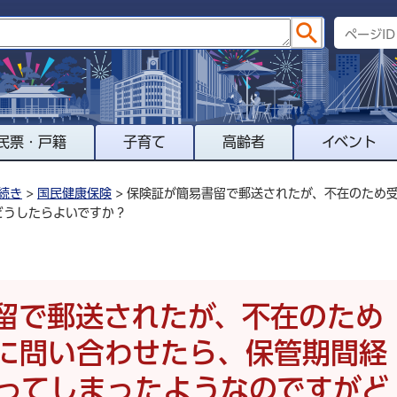
民票・戸籍
子育て
高齢者
イベント
続き
>
国民健康保険
> 保険証が簡易書留で郵送されたが、不在のため
どうしたらよいですか？
留で郵送されたが、不在のため
に問い合わせたら、保管期間経
ってしまったようなのですがど