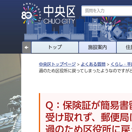
トップ
施設案内
住
中央区トップページ
>
よくある質問
>
くらし・手
過のため区役所に戻ってしまったようなのですが
Q：保険証が簡易書
受け取れず、郵便局
過のため区役所に戻