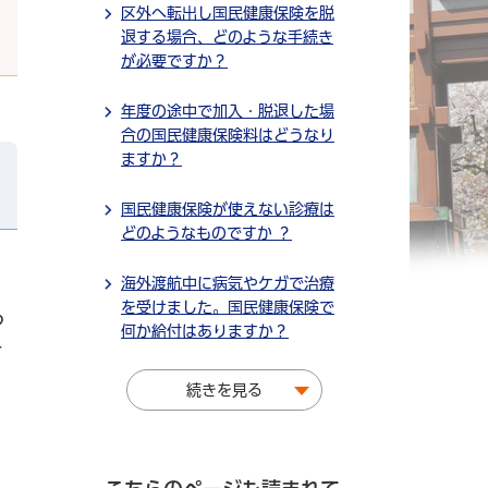
区外へ転出し国民健康保険を脱
退する場合、どのような手続き
が必要ですか？
年度の途中で加入・脱退した場
合の国民健康保険料はどうなり
ますか？
国民健康保険が使えない診療は
どのようなものですか ？
海外渡航中に病気やケガで治療
を受けました。国民健康保険で
る
何か給付はありますか？
付
続きを見る
。