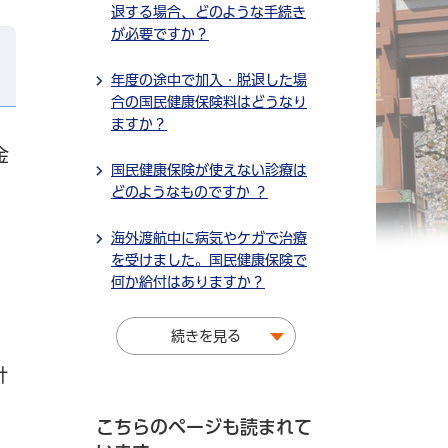
退する場合、どのような手続き
が必要ですか？
年度の途中で加入・脱退した場
合の国民健康保険料はどうなり
ますか？
金
国民健康保険が使えない診療は
どのようなものですか ？
海外渡航中に病気やケガで治療
を受けました。国民健康保険で
何か給付はありますか？
続きを見る
計
こちらのページも読まれて