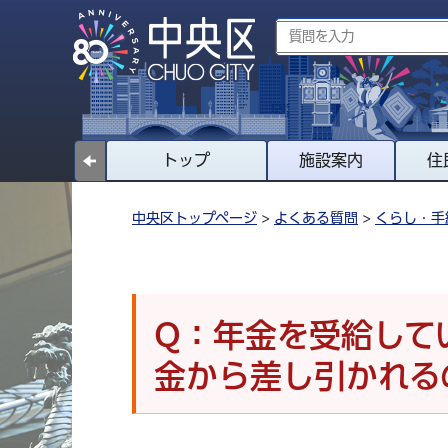
トップ
施設案内
住
中央区トップページ
>
よくある質問
>
くらし・手
Q：年金を受給して
金から差し引かれる