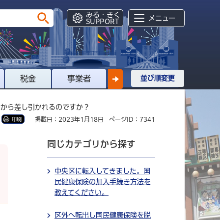
みる・きく
メニュー
SUPPORT
税金
事業者
並び順変更
金から差し引かれるのですか？
掲載日：2023年1月18日
ページID：7341
印刷
同じカテゴリから探す
中央区に転入してきました。国
民健康保険の加入手続き方法を
教えてください。
区外へ転出し国民健康保険を脱