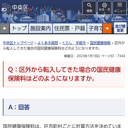
みる・き
検索
メニュー
く
SUPPORT
並び順
トップ
施設案内
住民票・戸籍
子育て
高齢者
変更
中央区トップページ
>
よくある質問
>
くらし・手続き
>
国民健康保険
> 区外か
ら転入してきた場合の国民健康保険料はどのようになりますか。
掲載日：2023年1月18日
ページID：7344
Q：区外から転入してきた場合の国民健康
保険料はどのようになりますか。
A：
回答
国民健康保険料は、区市町村ごとに計算方法を決めていま