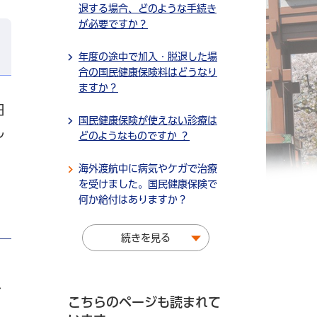
退する場合、どのような手続き
が必要ですか？
年度の途中で加入・脱退した場
合の国民健康保険料はどうなり
ますか？
日
国民健康保険が使えない診療は
し
どのようなものですか ？
海外渡航中に病気やケガで治療
を受けました。国民健康保険で
何か給付はありますか？
続きを見る
が
こちらのページも読まれて