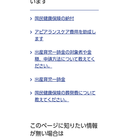
います
国民健康保険の給付
）
アピアランスケア費用を助成し
ます
出産育児一時金の対象者や金
額、申請方法について教えてく
ださい。
出産育児一時金
国民健康保険の葬祭費について
教えてください。
・
このページに知りたい情報
が無い場合は