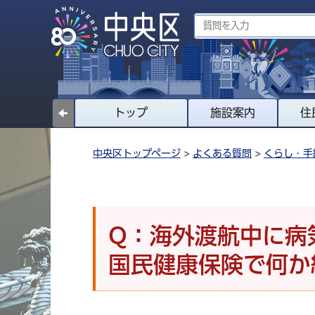
トップ
施設案内
住
中央区トップページ
>
よくある質問
>
くらし・手
Q：海外渡航中に病
国民健康保険で何か