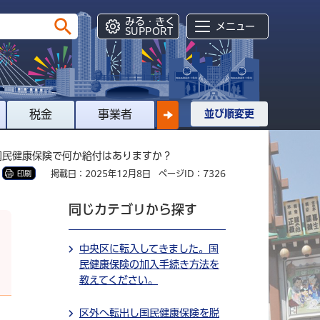
みる・きく
メニュー
SUPPORT
税金
事業者
並び順変更
国民健康保険で何か給付はありますか？
掲載日：2025年12月8日
ページID：7326
印刷
同じカテゴリから探す
中央区に転入してきました。国
民健康保険の加入手続き方法を
教えてください。
区外へ転出し国民健康保険を脱