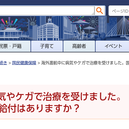
民票・戸籍
子育て
高齢者
イベント
続き
>
国民健康保険
> 海外渡航中に病気やケガで治療を受けました。
気やケガで治療を受けました。
給付はありますか？