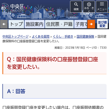
みる・き
検索
メニュー
く
SUPPORT
並び順
トップ
施設案内
住民票・戸籍
子育て
高齢者
変更
中央区トップページ
>
よくある質問
>
くらし・手続き
>
国民健康保険
> 国民健
康保険料の口座振替登録口座を変更したい。
掲載日：2023年1月18日
ページID：7330
Q：国民健康保険料の口座振替登録口座
を変更したい。
A：
回答
口座振替登録口座を変更したい場合は、口座振替依頼書の