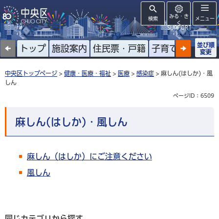
みる・き
検索
メニュー
く
SUPPORT
並び順
トップ
施設案内
住民票・戸籍
子育て
高齢者
変更
中央区トップページ
>
健康・医療・福祉
>
医療
>
感染症
> 麻しん(はしか)・風
しん
ページID：6509
麻しん(はしか)・風しん
麻しん（はしか）にご注意ください
風しん
同じカテゴリから探す