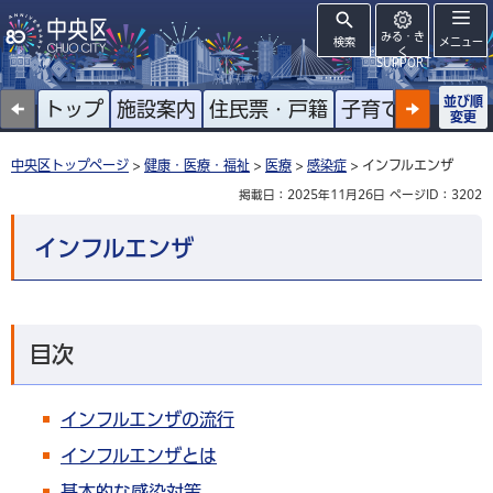
みる・き
検索
メニュー
く
SUPPORT
並び順
トップ
施設案内
住民票・戸籍
子育て
高齢者
変更
中央区トップページ
>
健康・医療・福祉
>
医療
>
感染症
> インフルエンザ
掲載日：2025年11月26日
ページID：3202
インフルエンザ
目次
インフルエンザの流行
インフルエンザとは
基本的な感染対策