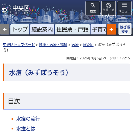
みる・き
検索
メニュー
く
SUPPORT
並び順
トップ
施設案内
住民票・戸籍
子育て
高齢者
変更
中央区トップページ
>
健康・医療・福祉
>
医療
>
感染症
> 水痘（みずぼうそ
う）
掲載日：2026年1月6日
ページID：17215
水痘（みずぼうそう）
目次
水痘の流行
水痘とは