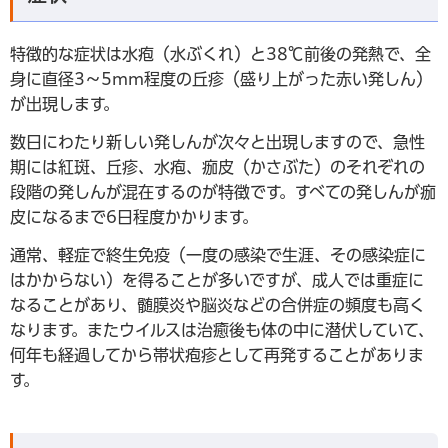
特徴的な症状は水疱（水ぶくれ）と38℃前後の発熱で、全
身に直径3～5mm程度の丘疹（盛り上がった赤い発しん）
が出現します。
数日にわたり新しい発しんが次々と出現しますので、急性
期には紅斑、丘疹、水疱、痂皮（かさぶた）のそれぞれの
段階の発しんが混在するのが特徴です。すべての発しんが痂
皮になるまで6日程度かかります。
通常、軽症で終生免疫（一度の感染で生涯、その感染症に
はかからない）を得ることが多いですが、成人では重症に
なることがあり、髄膜炎や脳炎などの合併症の頻度も高く
なります。またウイルスは治癒後も体の中に潜伏していて、
何年も経過してから帯状疱疹として再発することがありま
す。