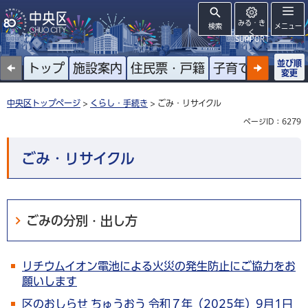
みる・き
検索
メニュー
く
SUPPORT
並び順
トップ
施設案内
住民票・戸籍
子育て
高齢者
変更
中央区トップページ
>
くらし・手続き
> ごみ・リサイクル
ページID：6279
ごみ・リサイクル
ごみの分別・出し方
リチウムイオン電池による火災の発生防止にご協力をお
願いします
区のおしらせ ちゅうおう 令和７年（2025年）9月1日