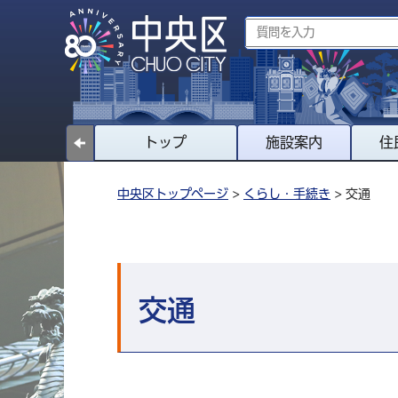
トップ
施設案内
住
中央区トップページ
>
くらし・手続き
> 交通
交通