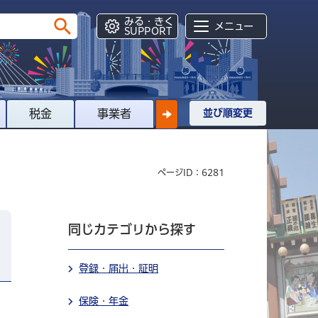
みる・きく
メニュー
SUPPORT
税金
事業者
並び順変更
ページID：6281
同じカテゴリから探す
登録・届出・証明
保険・年金