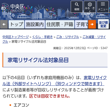
みる・き
検索
メニュー
く
SUPPORT
並び順
トップ
施設案内
住民票・戸籍
子育て
高齢者
変更
中央区トップページ
>
くらし・手続き
>
ごみ・リサイクル
>
ごみ減量・リサイ
クル
> 家電リサイクル法対象品目
掲載日：2025年12月23日
ページID：5347
家電リサイクル法対象品目
以下の4品目（いずれも家庭用機器のみ）は、
家電リサイク
ル法（外部サイトへリンク）（別ウィンドウで開きます）
により製造業者等が回収しリサイクルすることが義務づけ
られています。
区では回収できません。
エアコン