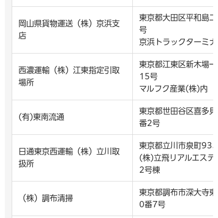
東京都大田区平和島二
岡山県貨物運送（株）京浜支
号
店
京浜トラックターミナ
東京都江東区新木場一
西濃運輸（株）江東指定引取
15号
場所
マルフク産業(株)内
東京都世田谷区喜多見
(有)東南流通
番2号
東京都立川市泉町935
日通東京西運輸（株）立川取
(株)立飛リアルエステ
扱所
2号棟
東京都調布市深大寺東
（株）調布清掃
0番7号