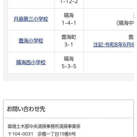
1-12-2
晴海
月島第三小学校
1-4-1
（晴海中
豊海町
豊
豊海小学校
3-1
注記:令和8年6月
晴海
晴海西小学校
5-3-5
お問い合わせ先
環境土木部中央清掃事務所清掃事業係
〒104-0031 京橋一丁目19番6号