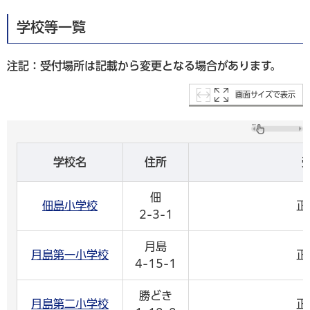
学校等一覧
注記：受付場所は記載から変更となる場合があります。
画面サイズで表示
学校名
住所
佃
佃島小学校
正
2-3-1
月島
月島第一小学校
正
4-15-1
勝どき
月島第二小学校
正