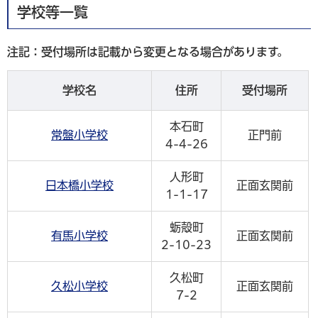
学校等一覧
注記：受付場所は記載から変更となる場合があります。
学校名
住所
受付場所
本石町
常盤小学校
正門前
4-4-26
人形町
日本橋小学校
正面玄関前
1-1-17
蛎殻町
有馬小学校
正面玄関前
2-10-23
久松町
久松小学校
正面玄関前
7-2