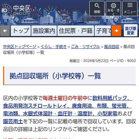
みる・き
検索
メニュー
く
SUPPORT
並び順
トップ
施設案内
住民票・戸籍
子育て
高齢者
変更
中央区トップページ
>
くらし・手続き
>
ごみ・リサイクル
>
拠点回収
> 拠点回
収場所（小学校等）一覧
掲載日：2026年5月22日
ページID：9002
拠点回収場所（小学校等）一覧
区内の小学校等で
毎週土曜日の午前中
に
飲料用紙パック
、
食品用発泡スチロールトレイ
、
廃食用油
、
布類
、
蛍光管
、
電池類
、
水銀式体温計・血圧計・温度計
、
小型家電
および
園芸用土
を下記の一覧に記載の場所で回収しています。回収
品目の詳細は上記のリンクからご確認ください。