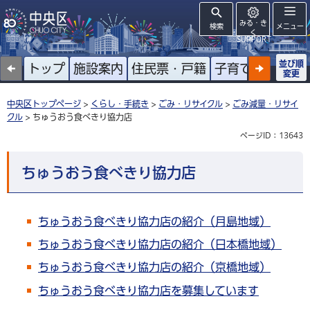
みる・き
検索
メニュー
く
SUPPORT
並び順
トップ
施設案内
住民票・戸籍
子育て
高齢者
変更
中央区トップページ
>
くらし・手続き
>
ごみ・リサイクル
>
ごみ減量・リサイ
クル
> ちゅうおう食べきり協力店
ページID：13643
ちゅうおう食べきり協力店
ちゅうおう食べきり協力店の紹介（月島地域）
ちゅうおう食べきり協力店の紹介（日本橋地域）
ちゅうおう食べきり協力店の紹介（京橋地域）
ちゅうおう食べきり協力店を募集しています