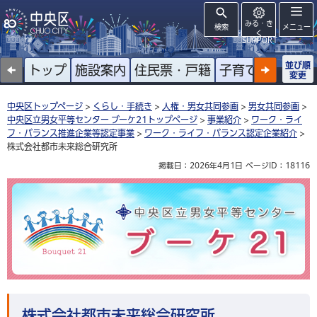
みる・き
検索
メニュー
く
SUPPORT
並び順
トップ
施設案内
住民票・戸籍
子育て
高齢者
変更
中央区トップページ
>
くらし・手続き
>
人権・男女共同参画
>
男女共同参画
>
中央区立男女平等センター ブーケ21トップページ
>
事業紹介
>
ワーク・ライ
フ・バランス推進企業等認定事業
>
ワーク・ライフ・バランス認定企業紹介
>
株式会社都市未来総合研究所
掲載日：2026年4月1日
ページID：18116
中央区立男女平等センター ブーケ21
株式会社都市未来総合研究所