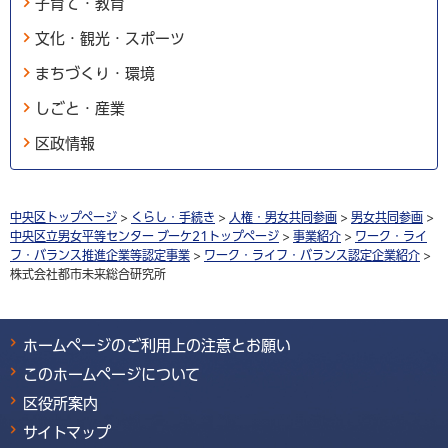
子育て・教育
文化・観光・スポーツ
まちづくり・環境
しごと・産業
区政情報
中央区トップページ
>
くらし・手続き
>
人権・男女共同参画
>
男女共同参画
>
中央区立男女平等センター ブーケ21トップページ
>
事業紹介
>
ワーク・ライ
フ・バランス推進企業等認定事業
>
ワーク・ライフ・バランス認定企業紹介
>
株式会社都市未来総合研究所
ホームページのご利用上の注意とお願い
このホームページについて
区役所案内
サイトマップ