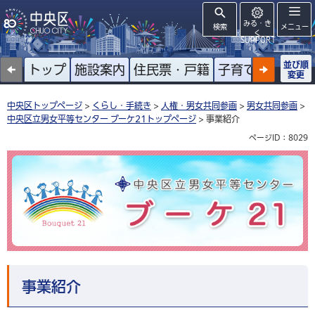
みる・き
検索
メニュー
く
SUPPORT
並び順
トップ
施設案内
住民票・戸籍
子育て
高齢者
変更
中央区トップページ
>
くらし・手続き
>
人権・男女共同参画
>
男女共同参画
>
中央区立男女平等センター ブーケ21トップページ
> 事業紹介
ページID：8029
中央区立男女平等センター ブーケ21
事業紹介