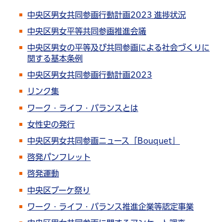
中央区男女共同参画行動計画2023 進捗状況
中央区男女平等共同参画推進会議
中央区男女の平等及び共同参画による社会づくりに
関する基本条例
中央区男女共同参画行動計画2023
リンク集
ワーク・ライフ・バランスとは
女性史の発行
中央区男女共同参画ニュース「Bouquet」
啓発パンフレット
啓発運動
中央区ブーケ祭り
ワーク・ライフ・バランス推進企業等認定事業