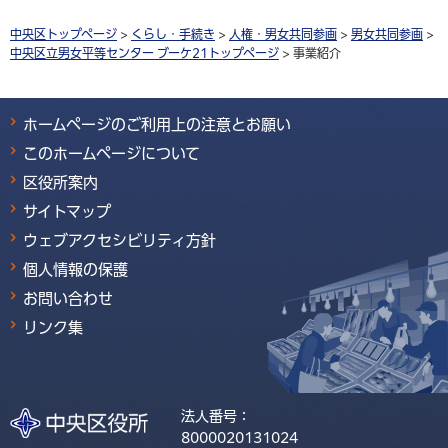
中央区トップページ
>
くらし・手続き
>
人権・男女共同参画
>
男女共同参画
>
中央区立男女平等センター ブーケ21トップページ
> 事業紹介
ホームページのご利用上の注意とお願い
このホームページについて
区役所案内
サイトマップ
ウェブアクセシビリティ方針
個人情報の保護
お問い合わせ
リンク集
法人番号：
8000020131024