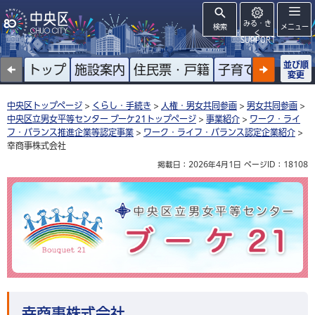
みる・き
検索
メニュー
く
SUPPORT
並び順
トップ
施設案内
住民票・戸籍
子育て
高齢者
変更
中央区トップページ
>
くらし・手続き
>
人権・男女共同参画
>
男女共同参画
>
中央区立男女平等センター ブーケ21トップページ
>
事業紹介
>
ワーク・ライ
フ・バランス推進企業等認定事業
>
ワーク・ライフ・バランス認定企業紹介
>
幸商事株式会社
掲載日：2026年4月1日
ページID：18108
中央区立男女平等センター ブーケ21
幸商事株式会社