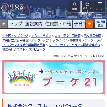
みる・き
検索
メニュー
く
SUPPORT
並び順
トップ
施設案内
住民票・戸籍
子育て
高齢者
変更
中央区トップページ
>
くらし・手続き
>
人権・男女共同参画
>
男女共同参画
>
中央区立男女平等センター ブーケ21トップページ
>
事業紹介
>
ワーク・ライ
フ・バランス推進企業等認定事業
>
ワーク・ライフ・バランス認定企業紹介
>
株式会社クエスト・コンピュータ
掲載日：2024年7月17日
ページID：6155
中央区立男女平等センター ブーケ21
株式会社クエスト・コンピュータ