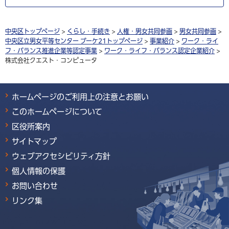
中央区トップページ
>
くらし・手続き
>
人権・男女共同参画
>
男女共同参画
>
中央区立男女平等センター ブーケ21トップページ
>
事業紹介
>
ワーク・ライ
フ・バランス推進企業等認定事業
>
ワーク・ライフ・バランス認定企業紹介
>
株式会社クエスト・コンピュータ
ホームページのご利用上の注意とお願い
このホームページについて
区役所案内
サイトマップ
ウェブアクセシビリティ方針
個人情報の保護
お問い合わせ
リンク集