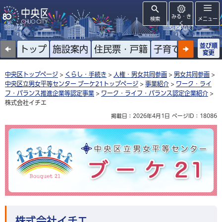
みる・き
検索
メニュー
く
SUPPORT
並び順
トップ
施設案内
住民票・戸籍
子育て
高齢者
変更
中央区トップページ
>
くらし・手続き
>
人権・男女共同参画
>
男女共同参画
>
中央区立男女平等センター ブーケ21トップページ
>
事業紹介
>
ワーク・ライ
フ・バランス推進企業等認定事業
>
ワーク・ライフ・バランス認定企業紹介
>
株式会社イチエ
掲載日：2026年4月1日
ページID：18086
中央区立男女平等センター ブーケ21
株式会社イチエ