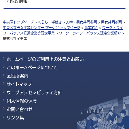
区政情報
中央区トップページ
>
くらし・手続き
>
人権・男女共同参画
>
男女共同参画
>
中央区立男女平等センター ブーケ21トップページ
>
事業紹介
>
ワーク・ライ
フ・バランス推進企業等認定事業
>
ワーク・ライフ・バランス認定企業紹介
>
株式会社イチエ
ホームページのご利用上の注意とお願い
このホームページについて
区役所案内
サイトマップ
ウェブアクセシビリティ方針
個人情報の保護
お問い合わせ
リンク集