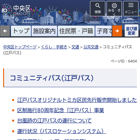
みる・き
検索
メニュー
く
SUPPORT
並び順
トップ
施設案内
住民票・戸籍
子育て
高齢者
変更
中央区トップページ
>
くらし・手続き
>
交通
>
公共交通
> コミュニティバス
(江戸バス)
ページID：6404
コミュニティバス(江戸バス)
江戸バスオリジナルトミカ区民先行販売開始しました
区制施行80周年記念「江戸バス」事業
台風時の江戸バスの運行について
運行状況（バスロケーションシステム）