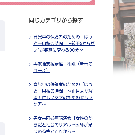
同じカテゴリから探す
育児中の保護者のための「ほっ
と一息私の時間」～親子の”ちが
い”が笑顔に変わる90分～
再就職支援講座・相談（新春の
コース）
育児中の保護者のための「ほっ
と一息私の時間」～正月太り解
消！忙しいママのためのセルフ
ケア～
男女共同参画講演会「女性のか
らだと社会のリアル～医師が見
つめる今とこれから～」