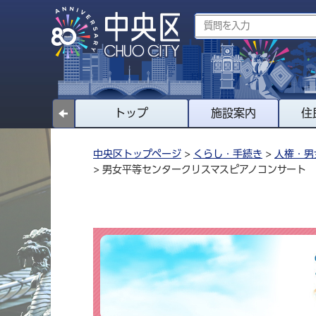
トップ
施設案内
住
中央区トップページ
>
くらし・手続き
>
人権・男
> 男女平等センタークリスマスピアノコンサート