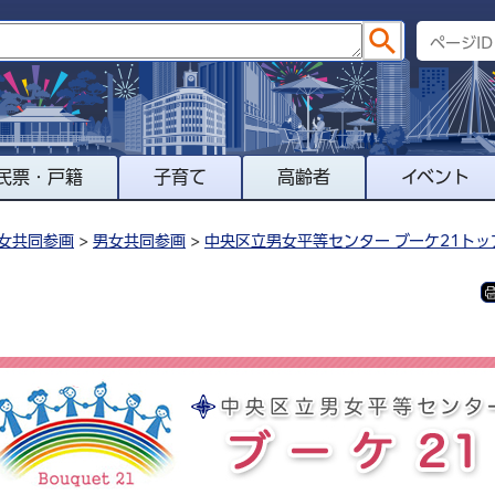
民票・戸籍
子育て
高齢者
イベント
女共同参画
>
男女共同参画
>
中央区立男女平等センター ブーケ21トッ