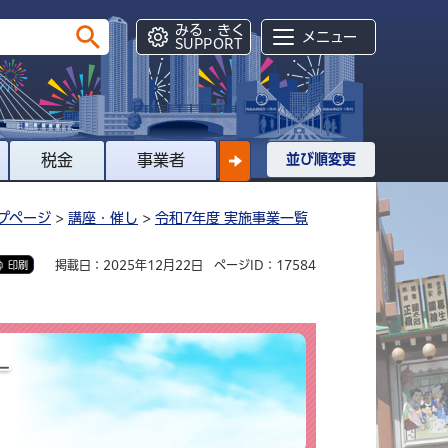
みる・きく
メニュー
SUPPORT
税金
事業者
並び順変更
プページ
>
講座・催し
>
令和7年度 実施事業一覧
掲載日：2025年12月22日
ページID：17584
印刷