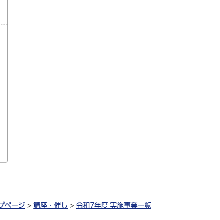
プページ
>
講座・催し
>
令和7年度 実施事業一覧