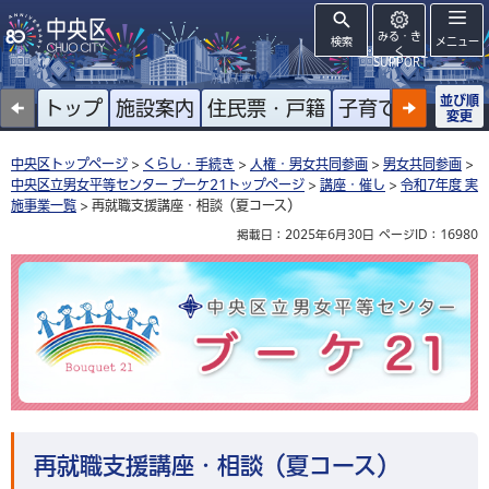
みる・き
検索
メニュー
く
SUPPORT
並び順
トップ
施設案内
住民票・戸籍
子育て
高齢者
変更
中央区トップページ
>
くらし・手続き
>
人権・男女共同参画
>
男女共同参画
>
中央区立男女平等センター ブーケ21トップページ
>
講座・催し
>
令和7年度 実
施事業一覧
> 再就職支援講座・相談（夏コース）
掲載日：2025年6月30日
ページID：16980
中央区立男女平等センター ブーケ21
再就職支援講座・相談（夏コース）