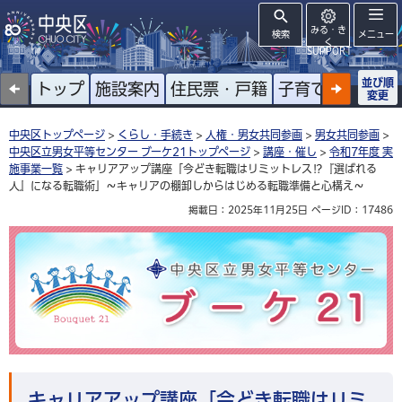
みる・き
検索
メニュー
く
SUPPORT
並び順
トップ
施設案内
住民票・戸籍
子育て
高齢者
変更
中央区トップページ
>
くらし・手続き
>
人権・男女共同参画
>
男女共同参画
>
中央区立男女平等センター ブーケ21トップページ
>
講座・催し
>
令和7年度 実
施事業一覧
> キャリアアップ講座「今どき転職はリミットレス⁉『選ばれる
人』になる転職術」～キャリアの棚卸しからはじめる転職準備と心構え～
掲載日：2025年11月25日
ページID：17486
中央区立男女平等センター ブーケ21
キャリアアップ講座「今どき転職はリミ