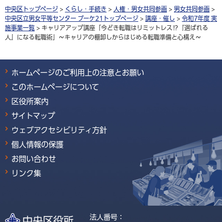
中央区トップページ
>
くらし・手続き
>
人権・男女共同参画
>
男女共同参画
>
中央区立男女平等センター ブーケ21トップページ
>
講座・催し
>
令和7年度 実
施事業一覧
> キャリアアップ講座「今どき転職はリミットレス⁉『選ばれる
人』になる転職術」～キャリアの棚卸しからはじめる転職準備と心構え～
ホームページのご利用上の注意とお願い
このホームページについて
区役所案内
サイトマップ
ウェブアクセシビリティ方針
個人情報の保護
お問い合わせ
リンク集
法人番号：