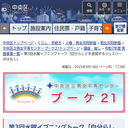
みる・き
検索
メニュー
く
SUPPORT
並び順
トップ
施設案内
住民票・戸籍
子育て
高齢者
変更
中央区トップページ
>
くらし・手続き
>
人権・男女共同参画
>
男女共同参画
>
中央区立男女平等センター ブーケ21トップページ
>
講座・催し
>
令和7年度 実
施事業一覧
> 第3回水曜イブニングトーク「自分らしさを表現するジュエリー
のはなし」
掲載日：2025年9月18日
ページID：17280
中央区立男女平等センター ブーケ21
第3回水曜イブニングトーク「自分らし