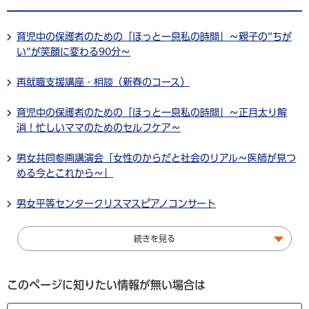
育児中の保護者のための「ほっと一息私の時間」～親子の”ちが
い”が笑顔に変わる90分～
再就職支援講座・相談（新春のコース）
育児中の保護者のための「ほっと一息私の時間」～正月太り解
消！忙しいママのためのセルフケア～
男女共同参画講演会「女性のからだと社会のリアル～医師が見つ
める今とこれから～」
男女平等センタークリスマスピアノコンサート
続きを見る
このページに知りたい情報が無い場合は