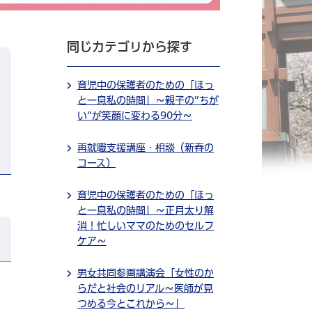
同じカテゴリから探す
育児中の保護者のための「ほっ
と一息私の時間」～親子の”ちが
い”が笑顔に変わる90分～
再就職支援講座・相談（新春の
コース）
育児中の保護者のための「ほっ
と一息私の時間」～正月太り解
消！忙しいママのためのセルフ
ケア～
男女共同参画講演会「女性のか
らだと社会のリアル～医師が見
つめる今とこれから～」