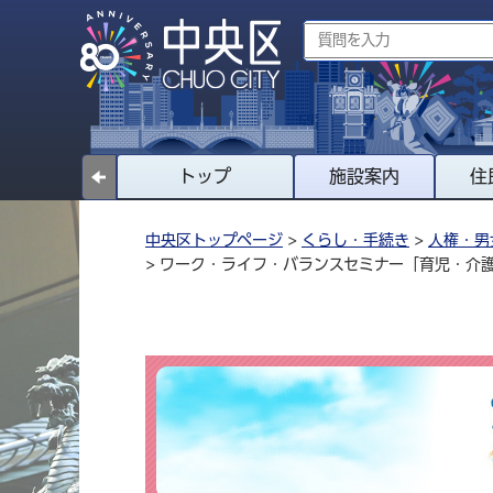
トップ
施設案内
住
中央区トップページ
>
くらし・手続き
>
人権・男
> ワーク・ライフ・バランスセミナー「育児・介