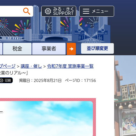
みる・きく
メニュー
SUPPORT
税金
事業者
並び順変更
プページ
>
講座・催し
>
令和7年度 実施事業一覧
企業のリアル～」
掲載日：2025年8月21日
ページID：17156
印刷