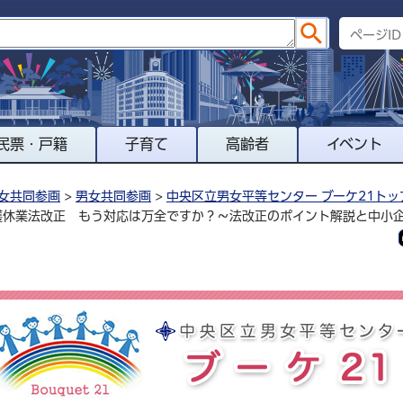
民票・戸籍
子育て
高齢者
イベント
女共同参画
>
男女共同参画
>
中央区立男女平等センター ブーケ21トッ
護休業法改正 もう対応は万全ですか？～法改正のポイント解説と中小