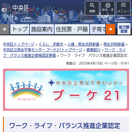
みる・き
検索
メニュー
く
SUPPORT
並び順
トップ
施設案内
住民票・戸籍
子育て
高齢者
変更
中央区トップページ
>
くらし・手続き
>
人権・男女共同参画
>
男女共同参画
>
中央区立男女平等センター ブーケ21トップページ
>
事業紹介
>
ワーク・ライ
フ・バランス推進企業等認定事業
> ワーク・ライフ・バランス推進企業認定式
掲載日：2025年4月10日
ページID：6161
中央区立男女平等センター ブーケ21
ワーク・ライフ・バランス推進企業認定