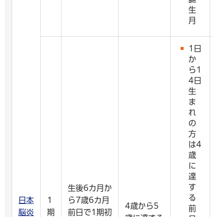
生
月
1日
か
ら1
4日
生
ま
れ
の
方
は4
歳
に
達
す
生後6カ月か
る
日本
1
ら7歳6カ月
4歳から5
前
脳炎
期
前日で1期初