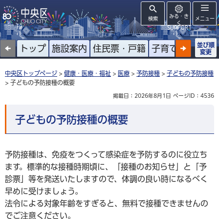
みる・き
検索
メニュー
く
SUPPORT
並び順
トップ
施設案内
住民票・戸籍
子育て
高齢者
変更
中央区トップページ
>
健康・医療・福祉
>
医療
>
予防接種
>
子どもの予防接種
> 子どもの予防接種の概要
掲載日：2026年8月1日
ページID：4536
子どもの予防接種の概要
予防接種は、免疫をつくって感染症を予防するのに役立ち
ます。標準的な接種時期頃に、「接種のお知らせ」と「予
診票」等を発送いたしますので、体調の良い時になるべく
早めに受けましょう。
法令による対象年齢をすぎると、無料で接種できませんの
でご注意ください。