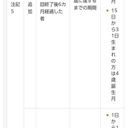
歳に達する
月
注記
追
回終了後6カ
までの期間
15
5
加
月経過した
日
者
か
ら3
1日
生
ま
れ
の
方
は4
歳
誕
生
月
1日
か
ら1