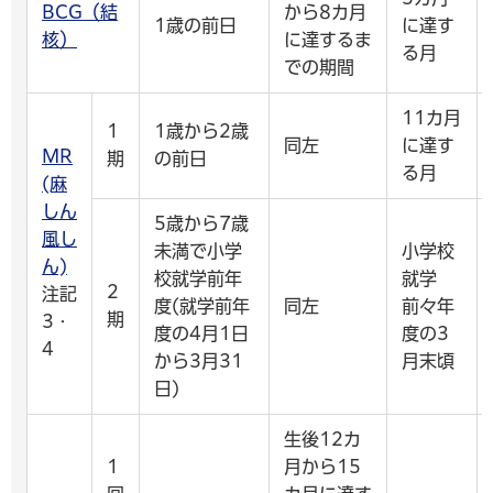
BCG（結
から8カ月
1歳の前日
に達す
核）
に達するま
る月
での期間
11カ月
1
1歳から2歳
同左
に達す
MR
期
の前日
る月
(麻
しん
5歳から7歳
風し
未満で小学
小学校
ん)
校就学前年
就学
2
注記
度(就学前年
同左
前々年
期
3・
度の4月1日
度の3
4
から3月31
月末頃
日)
生後12カ
1
月から15