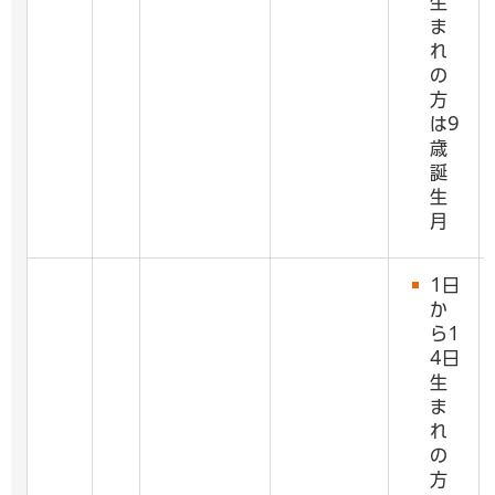
生
ま
れ
の
方
は9
歳
誕
生
月
1日
か
ら1
4日
生
ま
れ
の
方