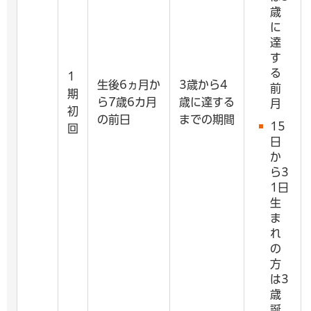
歳
に
達
す
る
1
生後6ヵ月か
3歳から4
前
期
ら7歳6カ月
歳に達する
月
初
の前日
までの期間
15
回
日
か
ら3
1日
生
ま
れ
の
方
は3
歳
誕