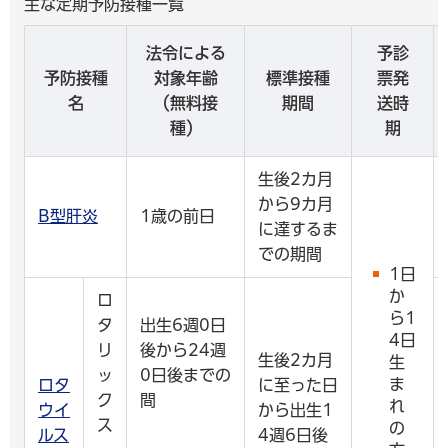
主な定期予防接種一覧
法令による
予診
予防接種
対象年齢
標準接種
票発
名
（無料接
期間
送時
種）
期
生後2カ月
から9カ月
B型肝炎
1歳の前日
に達するま
での期間
1日
か
ロ
ら1
タ
出生6週0日
4日
リ
後から24週
生後2カ月
生
ッ
0日後までの
ま
ロタ
に至った日
ク
間
れ
ウイ
から出生1
ス
の
ルス
4週6日後