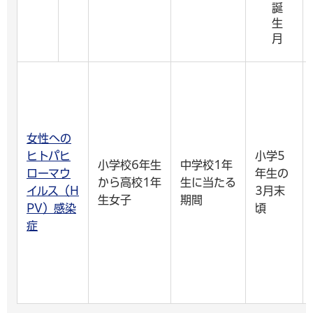
誕
生
月
女性への
ヒトパヒ
小学5
小学校6年生
中学校1年
ローマウ
年生の
から高校1年
生に当たる
イルス（H
3月末
生女子
期間
PV）感染
頃
症