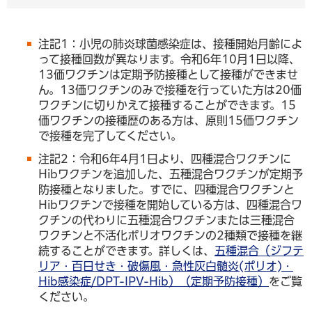
注記1：小児の肺炎球菌感染症は、接種開始月齢によ
って接種回数が異なります。令和6年10月1日以降、
13価ワクチンは定期予防接種として接種ができませ
ん。13価ワクチンのみで接種を行っていた方は20価
ワクチンに切りかえて接種することができます。15
価ワクチンの接種歴のある方は、原則15価ワクチン
で接種を完了してください。
注記2：令和6年4月1日より、四種混合ワクチンに
Hibワクチンを追加した、五種混合ワクチンが定期予
防接種となりました。すでに、四種混合ワクチンと
Hibワクチンで接種を開始している方は、四種混合ワ
クチンの代わりに五種混合ワクチンまたは三種混合
ワクチンと不活化ポリオワクチンの2種類で接種を継
続することができます。詳しくは、
五種混合（ジフテ
リア・百日せき・破傷風・急性灰白髄炎(ポリオ)・
Hib感染症/DPT-IPV-Hib）（定期予防接種）
をご覧
ください。