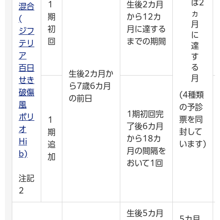
は2
1
生後2カ月
混合
ヵ
期
から12カ
(
月
初
月に達する
ジフ
に
回
までの期間
テリ
達
ア
す
る
百日
生後2カ月か
月
せき
ら7歳6カ月
破傷
(4種類
の前日
風
の予診
1期初回完
ポリ
票を同
1
了後6カ月
オ
封して
期
から18カ
Hi
います)
追
月の間隔を
b)
加
おいて1回
注記
2
生後5カ月
5カ月