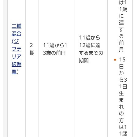
は1
1歳
に
達
二種
す
混合
る
11歳から
(ジ
前
2
11歳から1
12歳に達
フテ
月
期
3歳の前日
するまでの
リア
15
期間
破傷
日
風
）
か
ら3
1日
生
ま
れ
の
方
は1
1歳