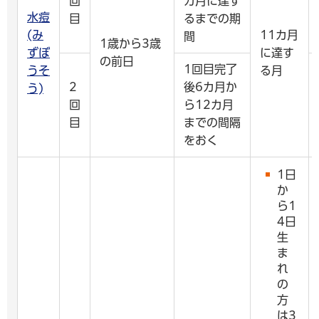
回
カ月に達す
水痘
目
るまでの期
(み
11カ月
間
1歳から3歳
ずぼ
に達す
の前日
1回目完了
うそ
る月
2
後6カ月か
う)
回
ら12カ月
目
までの間隔
をおく
1日
か
ら1
4日
生
ま
れ
の
方
は3