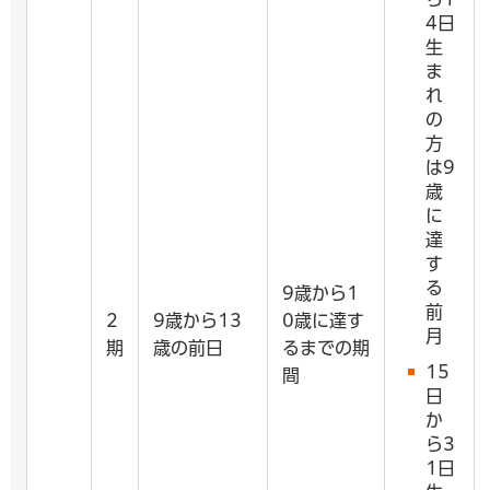
4日
生
ま
れ
の
方
は9
歳
に
達
す
る
9歳から1
前
2
9歳から13
0歳に達す
月
期
歳の前日
るまでの期
15
間
日
か
ら3
1日