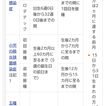
方
感染
までの間に
ロ
は2
出生6週0日
症
1回目を接
ヵ
タ
後から32週
種
月
テ
0日後までの
に
ッ
間
達
ク
す
る
初
生後2カ月
前
小児
回
から7カ月
月
生後2カ月以
の肺
接
に至るまで
上60カ月に
15
炎球
種
の間
至るまで（5
日
菌感
か
歳の誕生日
追
生後12カ
染症
ら3
の前日ま
加
月から15
注記
1日
で）
接
カ月に至る
1
生
種
までの間
ま
れ
の
方
五種