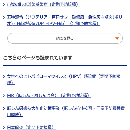
小児の肺炎球菌感染症（定期予防接種）
五種混合（ジフテリア・百日せき・破傷風・急性灰白髄炎(ポリ
オ)・Hib感染症/DPT-IPV-Hib）（定期予防接種）
続きを見る
こちらのページも読まれています
女性へのヒトパピローマウイルス（HPV）感染症（定期予防接
種）
MR（麻しん・風しん混合）（定期予防接種）
麻しん感染拡大防止対策事業（麻しん抗体検査・任意予防接種費
用助成）
日本脳炎（定期予防接種）