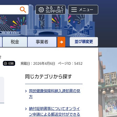
みる・きく
メニュー
SUPPORT
税金
事業者
並び順変更
き
掲載日：2026年4月6日
ページID：5452
印刷
同じカテゴリから探す
国民健康保険料納入通知書の見
方
納付証明書等についてオンライ
ン申請による郵送交付ができる