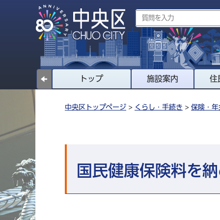
トップ
施設案内
住
中央区トップページ
>
くらし・手続き
>
保険・年
国民健康保険料を納