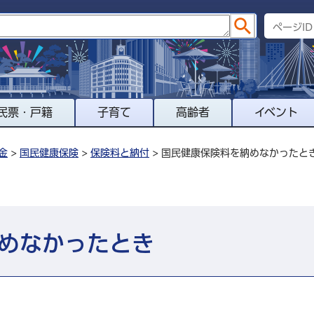
民票・戸籍
子育て
高齢者
イベント
金
>
国民健康保険
>
保険料と納付
> 国民健康保険料を納めなかったと
めなかったとき