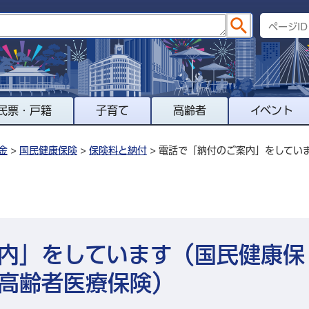
民票・戸籍
子育て
高齢者
イベント
金
>
国民健康保険
>
保険料と納付
> 電話で「納付のご案内」をしてい
内」をしています（国民健康保
高齢者医療保険）