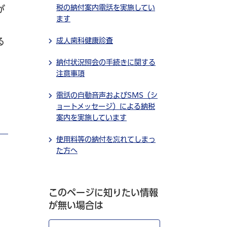
税の納付案内電話を実施してい
が
ます
る
成人歯科健康診査
納付状況照会の手続きに関する
注意事項
電話の自動音声およびSMS（シ
ョートメッセージ）による納税
案内を実施しています
使用料等の納付を忘れてしまっ
た方へ
このページに知りたい情報
が無い場合は