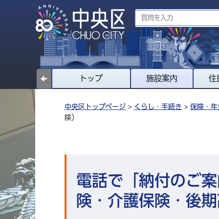
トップ
施設案内
住
中央区トップページ
>
くらし・手続き
>
保険・年
険）
電話で「納付のご案
険・介護保険・後期