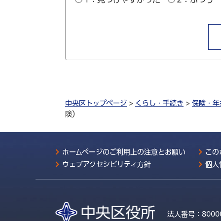
中央区トップページ
>
くらし・手続き
>
保険・年
険）
ホームページのご利用上の注意とお願い
この
ウェブアクセシビリティ方針
個人
法人番号：
8000