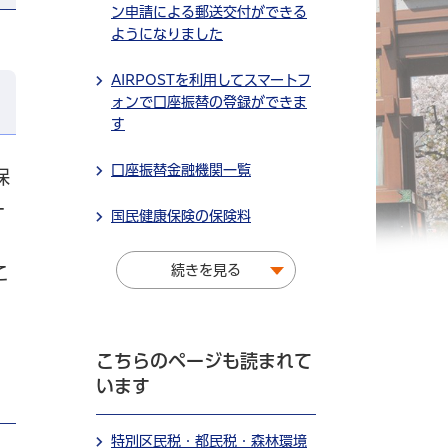
ン申請による郵送交付ができる
ようになりました
AIRPOSTを利用してスマートフ
ォンで口座振替の登録ができま
す
口座振替金融機関一覧
保
ー
国民健康保険の保険料
続きを見る
こ
こちらのページも読まれて
います
特別区民税・都民税・森林環境