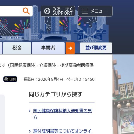
みる・きく
メニュー
SUPPORT
税金
事業者
並び順変更
ます（国民健康保険・介護保険・後期高齢者医療保
掲載日：2026年8月4日
ページID：5450
印刷
同じカテゴリから探す
国民健康保険料納入通知書の見
方
納付証明書等についてオンライ