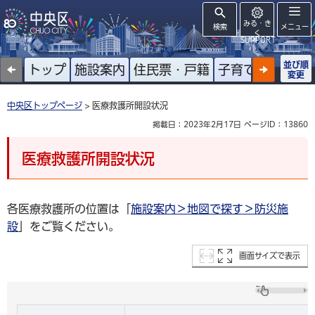
みる・き
検索
メニュー
く
SUPPORT
並び順
トップ
施設案内
住民票・戸籍
子育て
高齢者
変更
中央区トップページ
> 医療救護所開設状況
掲載日：2023年2月17日
ページID：13860
医療救護所開設状況
各医療救護所の位置は「
施設案内＞地図で探す＞防災施
設
」をご覧ください。
画面サイズで表示