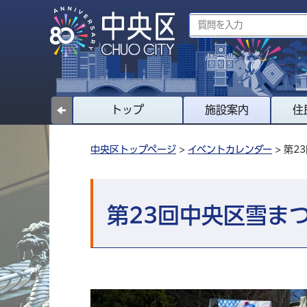
トップ
施設案内
住
中央区トップページ
>
イベントカレンダー
> 第2
第23回中央区雪ま