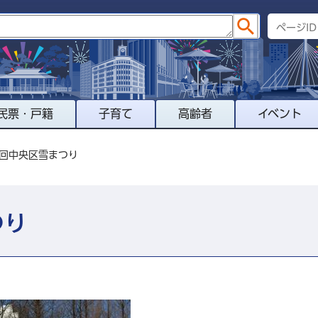
民票・戸籍
子育て
高齢者
イベント
3回中央区雪まつり
つり