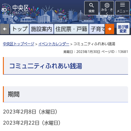
みる・き
検索
メニュー
く
SUPPORT
並び順
トップ
施設案内
住民票・戸籍
子育て
高齢者
変更
中央区トップページ
>
イベントカレンダー
> コミュ二ティふれあい銭湯
掲載日：2023年1月30日
ページID：13681
コミュ二ティふれあい銭湯
期間
2023年2月8日（水曜日）
2023年2月22日（水曜日）