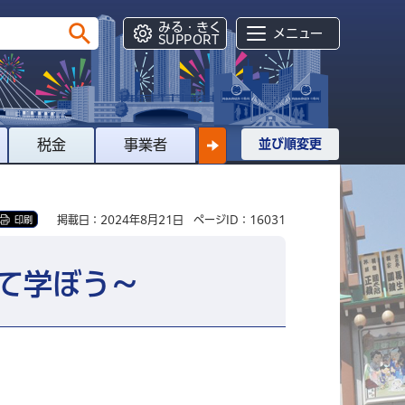
みる・きく
メニュー
SUPPORT
税金
事業者
並び順変更
掲載日：2024年8月21日
ページID：16031
印刷
て学ぼう～