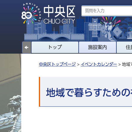
トップ
施設案内
住
中央区トップページ
>
イベントカレンダー
> 地
地域で暮らすための