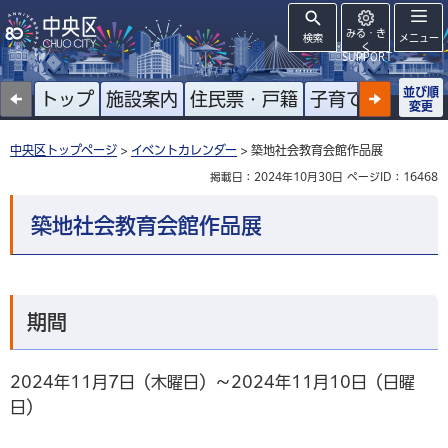
みる・き
検索
メニュー
く
SUPPORT
並び順
トップ
施設案内
住民票・戸籍
子育て
高齢者
変更
中央区トップページ
>
イベントカレンダー
> 築地社会教育会館作品展
掲載日：2024年10月30日
ページID：16468
築地社会教育会館作品展
期間
2024年11月7日（木曜日）～2024年11月10日（日曜
日）