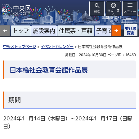
みる・き
検索
メニュー
く
SUPPORT
並び順
トップ
施設案内
住民票・戸籍
子育て
高齢者
変更
中央区トップページ
>
イベントカレンダー
> 日本橋社会教育会館作品展
掲載日：2024年10月30日
ページID：16469
日本橋社会教育会館作品展
期間
2024年11月14日（木曜日）～2024年11月17日（日曜
日）