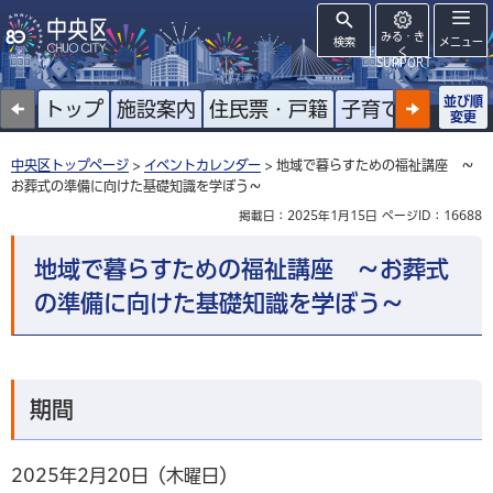
みる・き
検索
メニュー
く
SUPPORT
並び順
トップ
施設案内
住民票・戸籍
子育て
高齢者
変更
中央区トップページ
>
イベントカレンダー
> 地域で暮らすための福祉講座 ～
お葬式の準備に向けた基礎知識を学ぼう～
掲載日：2025年1月15日
ページID：16688
地域で暮らすための福祉講座 ～お葬式
の準備に向けた基礎知識を学ぼう～
期間
2025年2月20日（木曜日）