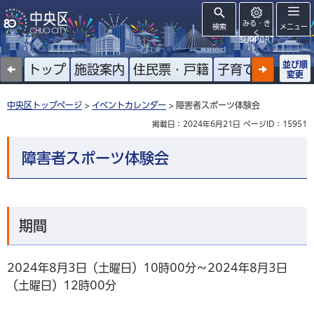
みる・き
検索
メニュー
く
SUPPORT
並び順
トップ
施設案内
住民票・戸籍
子育て
高齢者
変更
中央区トップページ
>
イベントカレンダー
> 障害者スポーツ体験会
掲載日：2024年6月21日
ページID：15951
障害者スポーツ体験会
期間
2024年8月3日（土曜日）10時00分～2024年8月3日
（土曜日）12時00分