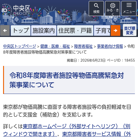
みる・き
検索
メニュー
く
SUPPORT
並び順
トップ
施設案内
住民票・戸籍
子育て
高齢者
変更
中央区トップページ
>
健康・医療・福祉
>
障害者福祉
>
事業者向け情報
> 令和
8年度障害者施設等物価高騰緊急対策事業について
掲載日：2026年6月23日
ページID：18455
令和8年度障害者施設等物価高騰緊急対
策事業について
東京都が物価高騰に直面する障害者施設等の負担軽減を目
的として支援金（補助金）を支給します。
詳しくは
東京都ホームページ（外部サイトへリンク）（別
ウィンドウで開きます）
、
東京都障害者サービス情報（外