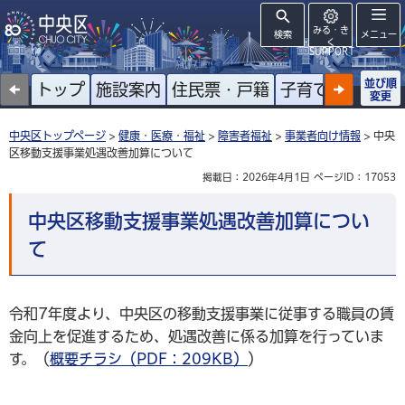
みる・き
検索
メニュー
く
SUPPORT
並び順
トップ
施設案内
住民票・戸籍
子育て
高齢者
変更
中央区トップページ
>
健康・医療・福祉
>
障害者福祉
>
事業者向け情報
> 中央
区移動支援事業処遇改善加算について
掲載日：2026年4月1日
ページID：17053
中央区移動支援事業処遇改善加算につい
て
令和7年度より、中央区の移動支援事業に従事する職員の賃
金向上を促進するため、処遇改善に係る加算を行っていま
す。（
概要チラシ（PDF：209KB）
）