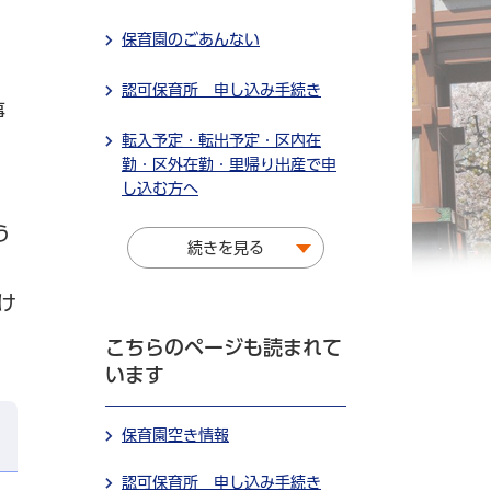
保育園のごあんない
認可保育所 申し込み手続き
事
転入予定・転出予定・区内在
勤・区外在勤・里帰り出産で申
し込む方へ
う
続きを見る
け
こちらのページも読まれて
います
保育園空き情報
認可保育所 申し込み手続き