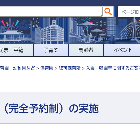
民票・戸籍
子育て
高齢者
イベント
育園・幼稚園など
>
保育園
>
認可保育所
>
入園・転園等に関するご案
（完全予約制）の実施