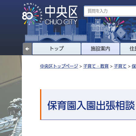
トップ
施設案内
住
中央区トップページ
>
子育て・教育
>
子育て
>
保
保育園入園出張相談