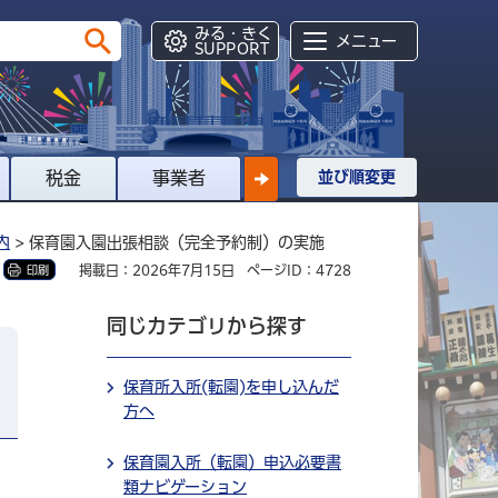
みる・きく
メニュー
SUPPORT
税金
事業者
並び順変更
内
> 保育園入園出張相談（完全予約制）の実施
掲載日：2026年7月15日
ページID：4728
印刷
同じカテゴリから探す
保育所入所(転園)を申し込んだ
方へ
保育園入所（転園）申込必要書
類ナビゲーション