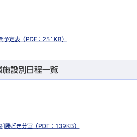
間予定表（PDF：251KB）
談施設別日程一覧
）
]勝どき分室（PDF：139KB）