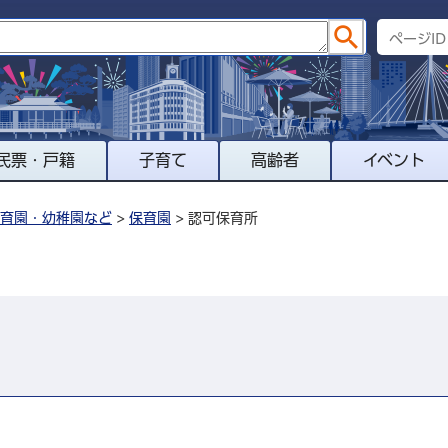
民票・戸籍
子育て
高齢者
イベント
育園・幼稚園など
>
保育園
> 認可保育所