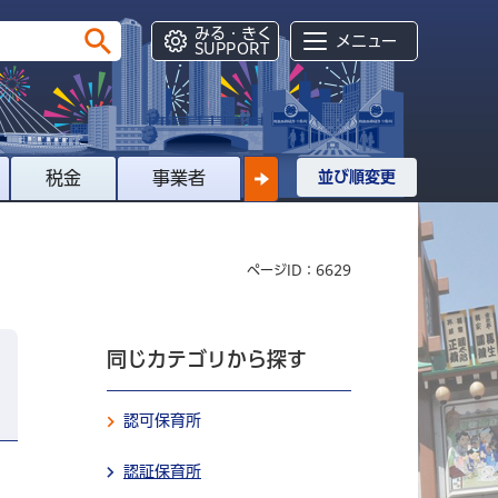
みる・きく
メニュー
SUPPORT
税金
事業者
並び順変更
ページID：6629
同じカテゴリから探す
認可保育所
認証保育所