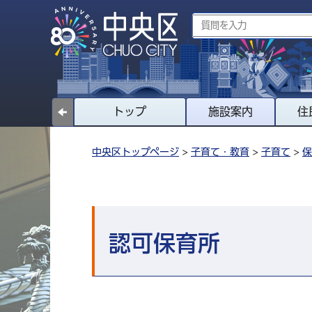
トップ
施設案内
住
中央区トップページ
>
子育て・教育
>
子育て
>
保
認可保育所