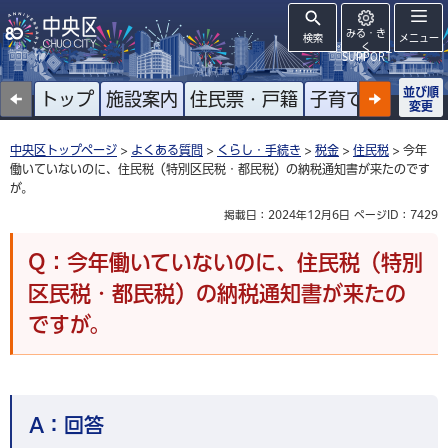
みる・き
検索
メニュー
く
SUPPORT
並び順
トップ
施設案内
住民票・戸籍
子育て
高齢者
変更
中央区トップページ
>
よくある質問
>
くらし・手続き
>
税金
>
住民税
> 今年
働いていないのに、住民税（特別区民税・都民税）の納税通知書が来たのです
が。
掲載日：2024年12月6日
ページID：7429
Q：今年働いていないのに、住民税（特別
区民税・都民税）の納税通知書が来たの
ですが。
A：
回答