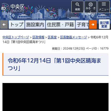
みる・き
検索
メニュー
く
SUPPORT
並び順
トップ
施設案内
住民票・戸籍
子育て
高齢者
変更
中央区トップページ
>
区政情報
>
区長室
>
区長動画メッセージ
> 令和6年12月
14日「第1回中央区晴海まつり」
掲載日：2024年12月23日
ページID：16779
令和6年12月14日「第1回中央区晴海ま
つり」