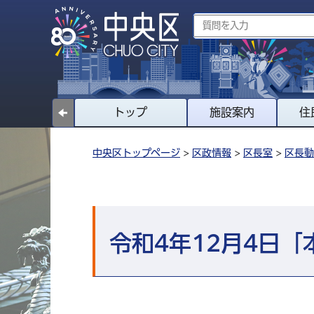
トップ
施設案内
住
中央区トップページ
>
区政情報
>
区長室
>
区長動
令和4年12月4日