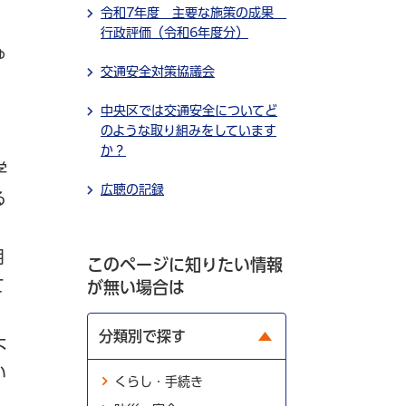
令和7年度 主要な施策の成果
行政評価（令和6年度分）
ゅ
交通安全対策協議会
、
中央区では交通安全についてど
のような取り組みをしています
か？
学
広聴の記録
る
用
このページに知りたい情報
て
が無い場合は
分類別で探す
よ
い
くらし・手続き