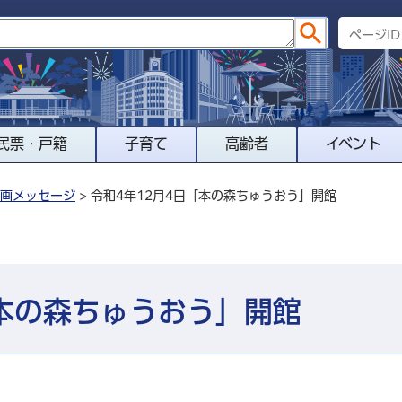
民票・戸籍
子育て
高齢者
イベント
画メッセージ
> 令和4年12月4日「本の森ちゅうおう」開館
「本の森ちゅうおう」開館