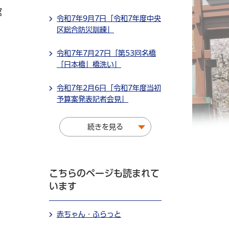
館
令和7年9月7日「令和7年度中央
区総合防災訓練」
令和7年7月27日「第53回名橋
「日本橋」橋洗い」
令和7年2月6日「令和7年度当初
予算案発表記者会見」
続きを見る
こちらのページも読まれて
います
赤ちゃん・ふらっと