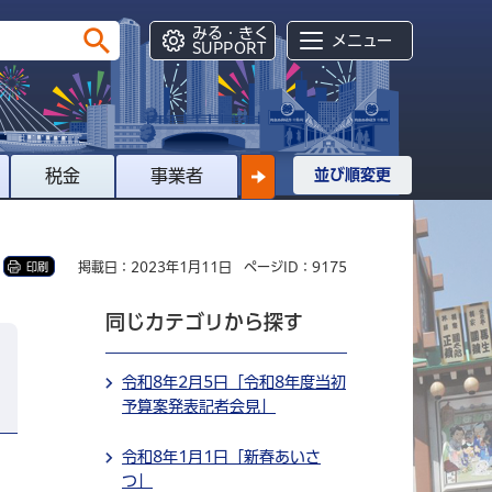
みる・きく
メニュー
SUPPORT
税金
事業者
並び順変更
掲載日：2023年1月11日
ページID：9175
印刷
同じカテゴリから探す
令和8年2月5日「令和8年度当初
予算案発表記者会見」
令和8年1月1日「新春あいさ
つ」