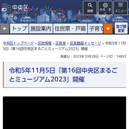
みる・き
検索
メニュー
く
SUPPORT
並び順
トップ
施設案内
住民票・戸籍
子育て
高齢者
変更
中央区トップページ
>
区政情報
>
区長室
>
区長動画メッセージ
> 令和5年11月
5日「第16回中央区まるごとミュージアム2023」開催
掲載日：2023年10月28日
ページID：14893
令和5年11月5日「第16回中央区まるご
とミュージアム2023」開催