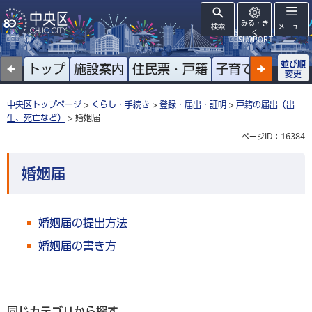
みる・き
検索
メニュー
く
SUPPORT
並び順
トップ
施設案内
住民票・戸籍
子育て
高齢者
変更
中央区トップページ
>
くらし・手続き
>
登録・届出・証明
>
戸籍の届出（出
生、死亡など）
> 婚姻届
ページID：16384
婚姻届
婚姻届の提出方法
婚姻届の書き方
同じカテゴリから探す